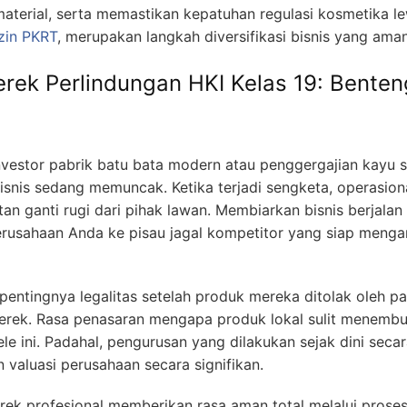
 material, serta memastikan kepatuhan regulasi kosmetika l
Izin PKRT
, merupakan langkah diversifikasi bisnis yang am
ek Perlindungan HKI Kelas 19: Benteng
nvestor pabrik batu bata modern atau penggergajian kayu s
isnis sedang memuncak. Ketika terjadi sengketa, operasiona
utan ganti rugi dari pihak lawan. Membiarkan bisnis berjala
rusahaan Anda ke pisau jagal kompetitor yang siap mengam
entingnya legalitas setelah produk mereka ditolak oleh pa
erek. Rasa penasaran mengapa produk lokal sulit menembus
ele ini. Padahal, pengurusan yang dilakukan sejak dini secar
valuasi perusahaan secara signifikan.
k profesional memberikan rasa aman total melalui proses v