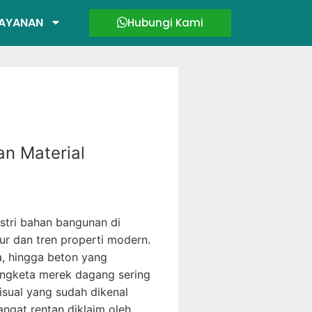
AYANAN
Hubungi Kami
n Material
stri bahan bangunan di
ur dan tren properti modern.
a, hingga beton yang
engketa merek dagang sering
isual yang sudah dikenal
ngat rentan diklaim oleh