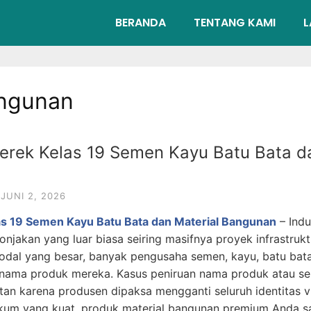
BERANDA
TENTANG KAMI
L
ngunan
rek Kelas 19 Semen Kayu Batu Bata da
JUNI 2, 2026
s 19 Semen Kayu Batu Bata dan Material Bangunan
– Indu
njakan yang luar biasa seiring masifnya proyek infrastrukt
odal yang besar, banyak pengusaha semen, kayu, batu bat
 nama produk mereka. Kasus peniruan nama produk atau s
tan karena produsen dipaksa mengganti seluruh identitas v
kum yang kuat, produk material bangunan premium Anda sa