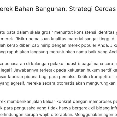
erek Bahan Bangunan: Strategi Cerd
atu bata dalam skala grosir menuntut konsistensi identitas 
erek. Risiko pemalsuan kualitas material sangat tinggi di 
dah kerap diberi cap mirip dengan merek populer Anda. Jika 
 yang rapuh akan langsung meruntuhkan nama baik yang An
sa penasaran di kalangan pelaku industri: bagaimana cara
a legal? Jawabannya terletak pada kekuatan hukum sertifik
ar laporan pidana bagi para pemalsu. Ketika kompetitor
yang agresif, mereka secara otomatis akan mengurungkan 
rek memberikan jalan keluar konkret dengan memproses p
uk para pengusaha yang tidak hanya bergerak di bidang infr
 perlindungan serupa wajib diterapkan. Menggunakan agen p