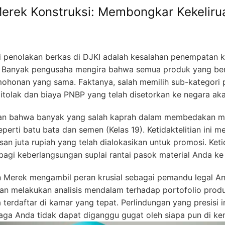
erek Konstruksi: Membongkar Kekeliru
gi penolakan berkas di DJKI adalah kesalahan penempatan 
. Banyak pengusaha mengira bahwa semua produk yang ber
honan yang sama. Faktanya, salah memilih sub-kategori pa
tolak dan biaya PNBP yang telah disetorkan ke negara aka
an bahwa banyak yang salah kaprah dalam membedakan mat
erti batu bata dan semen (Kelas 19). Ketidaktelitian ini 
san juta rupiah yang telah dialokasikan untuk promosi. Ket
i keberlangsungan suplai rantai pasok material Anda ke t
an Merek mengambil peran krusial sebagai pemandu legal 
kan melakukan analisis mendalam terhadap portofolio pro
terdaftar di kamar yang tepat. Perlindungan yang presisi
iaga Anda tidak dapat diganggu gugat oleh siapa pun di ke