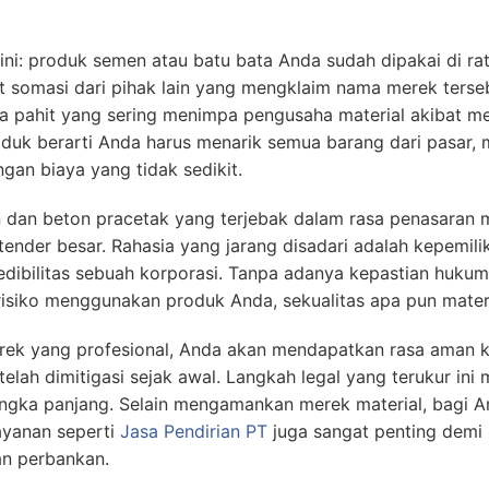
ini: produk semen atau batu bata Anda sudah dipakai di ra
t somasi dari pihak lain yang mengklaim nama merek terseb
ta pahit yang sering menimpa pengusaha material akibat m
oduk berarti Anda harus menarik semua barang dari pasar,
gan biaya yang tidak sedikit.
 dan beton pracetak yang terjebak dalam rasa penasaran
der besar. Rahasia yang jarang disadari adalah kepemilika
redibilitas sebuah korporasi. Tanpa adanya kepastian hukum
isiko menggunakan produk Anda, sekualitas apa pun materi
ek yang profesional, Anda akan mendapatkan rasa aman ka
telah dimitigasi sejak awal. Langkah legal yang terukur ini
angka panjang. Selain mengamankan merek material, bagi 
layanan seperti
Jasa Pendirian PT
juga sangat penting demi
n perbankan.