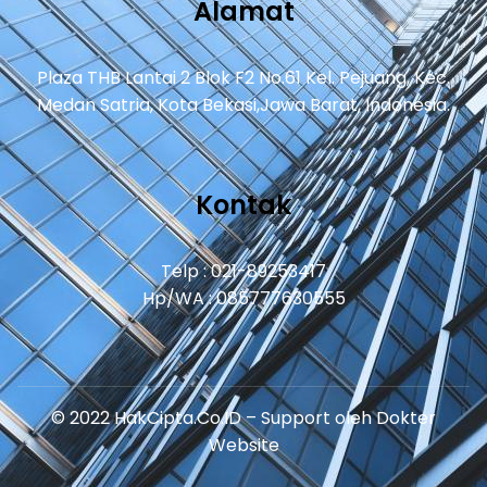
Alamat
Plaza THB Lantai 2 Blok F2 No.61 Kel. Pejuang, Kec.
Medan Satria, Kota Bekasi,Jawa Barat, Indonesia.
Kontak
Telp : 021-89253417
Hp/WA : 085777630555
© 2022 HakCipta.Co.ID – Support oleh
Dokter
Website