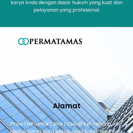
karya Anda dengan dasar hukum yang kuat dan
pelayanan yang profesional.
Layanan Jasa Pendaftaran Hak Cipta, Jasa
Pengalihan Hak Cipta, Jasa Pencatatan Lisensi
atas Ciptaan, Jasa Perubahan Nama Hak Cipta,
Jasa Perbaikan Data Hak Cipta.
Alamat
Plaza THB Lantai 2 Blok F2 No.61 Kel. Pejuang, Kec.
Medan Satria, Kota Bekasi,Jawa Barat, Indonesia.