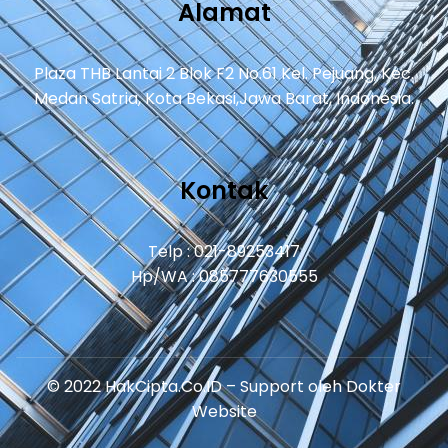
Alamat
Plaza THB Lantai 2 Blok F2 No.61 Kel. Pejuang, Kec.
Medan Satria, Kota Bekasi,Jawa Barat, Indonesia.
Kontak
Telp : 021-89253417
Hp/WA : 085777630555
© 2022 HakCipta.Co.ID – Support oleh
Dokter
Website