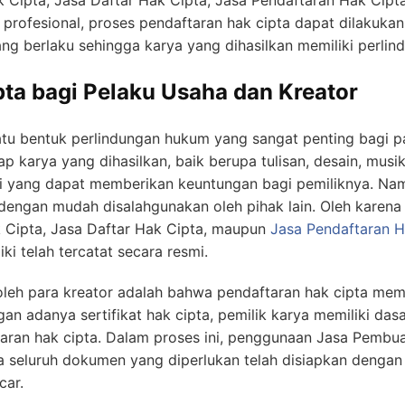
k Cipta, Jasa Daftar Hak Cipta, Jasa Pendaftaran Hak Cip
rofesional, proses pendaftaran hak cipta dapat dilakukan 
ang berlaku sehingga karya yang dihasilkan memiliki perlin
ta bagi Pelaku Usaha dan Kreator
tu bentuk perlindungan hukum yang sangat penting bagi p
tiap karya yang dihasilkan, baik berupa tulisan, desain, musi
omi yang dapat memberikan keuntungan bagi pemiliknya. Na
dengan mudah disalahgunakan oleh pihak lain. Oleh karena 
Cipta, Jasa Daftar Hak Cipta, maupun
Jasa Pendaftaran H
i telah tercatat secara resmi.
oleh para kreator adalah bahwa pendaftaran hak cipta mem
an adanya sertifikat hak cipta, pemilik karya memiliki das
garan hak cipta. Dalam proses ini, penggunaan Jasa Pembu
eluruh dokumen yang diperlukan telah disiapkan dengan 
car.