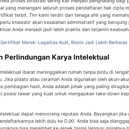
a proses birokrasi sering kali menjadi penghalang bagi p
nal yang menangani seluruh proses pendaftaran hak cipta ma
ifikat terbit. Tim kami terdiri dari tenaga ahli yang memaham
 perlu khawatir akan kesalahan administratif yang berujun
ektual Anda menjadi jauh lebih praktis dan terjamin keabsa
ertifikat Merek: Legalitas Kuat, Bisnis Jadi Lebih Berkelas
 Perlindungan Karya Intelektual
ntelektual ibarat meninggalkan rumah tanpa pintu di tengah 
u. Jika pidato atau ceramah Anda digunakan oleh akun-a
pa pembagian hasil, Anda adalah pihak yang paling dirugika
iki posisi tawar yang kuat untuk mengajukan
take-down
kep
e intelektual dapat mencoreng reputasi Anda. Bayangkan jika
endaftarkannya lebih dulu ke DJKI. Anda bisa saja diangga
uruknya bisa merembet ke aspek bisnis lainnya; misalnya b