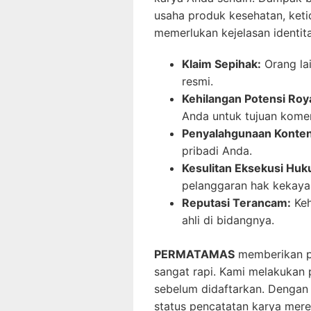
usaha produk kesehatan, ke
memerlukan kejelasan identit
Klaim Sepihak:
Orang la
resmi.
Kehilangan Potensi Roya
Anda untuk tujuan komer
Penyalahgunaan Konten
pribadi Anda.
Kesulitan Eksekusi Huk
pelanggaran hak kekayaa
Reputasi Terancam:
Keh
ahli di bidangnya.
PERMATAMAS
memberikan pr
sangat rapi. Kami melakukan
sebelum didaftarkan. Dengan 
status pencatatan karya mere