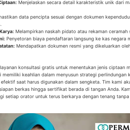
iptaan:
Menjelaskan secara detail karakteristik unik dari 
stikan data pencipta sesuai dengan dokumen kependudu
.
Karya:
Melampirkan naskah pidato atau rekaman ceramah seb
i:
Penyetoran biaya pendaftaran langsung ke kas negara mel
atatan:
Mendapatkan dokumen resmi yang dikeluarkan ol
ayanan konsultasi gratis untuk menentukan jenis ciptaan m
memiliki keahlian dalam menyusun strategi perlindungan k
uga efektif saat harus digunakan dalam sengketa. Tim kami 
rsiapan berkas hingga sertifikat berada di tangan Anda. K
i setiap orator untuk terus berkarya dengan tenang tanp