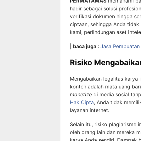
PERMATAMAS
memahami bahw
hadir sebagai solusi profesio
verifikasi dokumen hingga sert
ciptaan, sehingga Anda tidak
kami, perlindungan aset intel
| baca juga :
Jasa Pembuatan S
Risiko Mengabaikan
Mengabaikan legalitas karya i
konten adalah mata uang bar
monetize
di media sosial tan
Hak Cipta
, Anda tidak memil
layanan internet.
Selain itu, risiko plagiarism
oleh orang lain dan mereka m
karya Anda sendiri. Dampak b