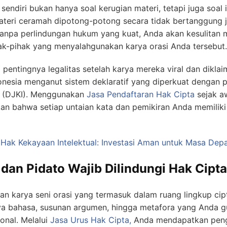
 sendiri bukan hanya soal kerugian materi, tetapi juga soal 
 materi ceramah dipotong-potong secara tidak bertanggung
Tanpa perlindungan hukum yang kuat, Anda akan kesulitan 
ak-pihak yang menyalahgunakan karya orasi Anda tersebut.
entingnya legalitas setelah karya mereka viral dan diklaim
donesia menganut sistem deklaratif yang diperkuat dengan p
al (DJKI). Menggunakan
Jasa Pendaftaran Hak Cipta
sejak aw
an bahwa setiap untaian kata dan pemikiran Anda memiliki “
Hak Kekayaan Intelektual: Investasi Aman untuk Masa Dep
an Pidato Wajib Dilindungi Hak Cipt
 karya seni orasi yang termasuk dalam ruang lingkup cipt
a bahasa, susunan argumen, hingga metafora yang Anda g
sonal. Melalui
Jasa Urus Hak Cipta
,
Anda mendapatkan penga