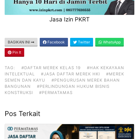
Jasa Izin PKRT
BAGIKAN INI
Facebook
Twitter
WhatsApp
Pin It
TAG:
#DAFTAR MEREK KELAS 19
#HAK KEKAYAAN
INTELEKTUAL
#JASA DAFTAR MEREK HKI
#MEREK
SEMEN DAN KAYU
#PENGURUSAN MEREK BAHAN
BANGUNAN
#PERLINDUNGAN HUKUM BISNIS
KONSTRUKSI
#PERMATAMAS
Pos Terkait