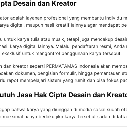
ipta Desain dan Kreator
reator adalah layanan profesional yang membantu individu
rya digital, maupun hasil kreatif lainnya agar mendapat p
untuk karya tulis atau musik, tetapi juga mencakup desain gr
hasil karya digital lainnya. Melalui pendaftaran resmi, And
 eksklusif untuk mengontrol penggunaan karya tersebut.
ain dan kreator seperti PERMATAMAS Indonesia akan memba
gecekan dokumen, pengisian formulir, hingga pemantauan st
lu repot mempelajari sistem yang rumit dan bisa fokus pada
utuh Jasa Hak Cipta Desain dan Kreat
gap bahwa karya yang diunggah di media sosial sudah otom
 maksimal hanya berlaku jika karya tersebut sudah didafta