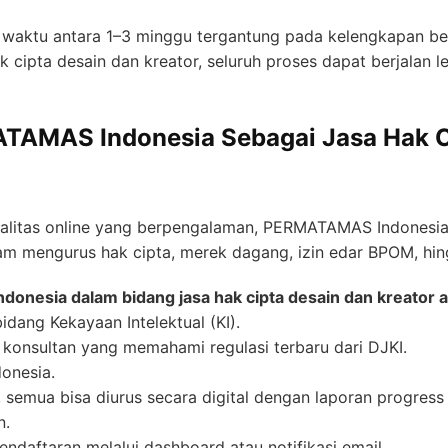
 waktu antara 1–3 minggu tergantung pada kelengkapan ber
 cipta desain dan kreator, seluruh proses dapat berjalan leb
AMAS Indonesia Sebagai Jasa Hak C
galitas online yang berpengalaman, PERMATAMAS Indonesia
m mengurus hak cipta, merek dagang, izin edar BPOM, hingg
esia dalam bidang jasa hak cipta desain dan kreator an
idang Kekayaan Intelektual (KI).
h konsultan yang memahami regulasi terbaru dari DJKI.
donesia.
 semua bisa diurus secara digital dengan laporan progress 
n.
ndaftaran melalui dashboard atau notifikasi email.