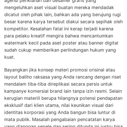
agensi periklanan dan desainer grafis yang
mengeluhkan aset visual buatan mereka mendadak
dicatut oleh pihak lain, bahkan ada yang berujung rugi
besar karena karya tersebut diakui secara sepihak oleh
kompetitor. Kesalahan fatal ini kerap terjadi karena
para pelaku kreatif mengira bahwa mencantumkan
watermark kecil pada aset poster atau banner digital
sudah cukup memberikan perlindungan hukum yang
kuat.
Bayangkan jika konsep materi promosi orisinal atau
layout baliho raksasa yang Anda rancang dengan riset
mendalam tiba-tiba direplikasi secara persis untuk
kampanye komersial brand lain tanpa izin resmi. Selain
kerugian materiil berupa hilangnya potensi pendapatan
eksklusif dari klien utama, nilai keunikan visual dari
identitas korporasi yang Anda bangun bisa luntur di
mata publik. Masalah pengabaian pencatatan karya
yang dianggap sepele dan sering ditunda ini justru bisa