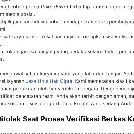
nghentian paksa (
take down
) terhadap konten digital il
rm media sosial.
 objek jaminan fidusia untuk mendapatkan akses pembiaya
mi.
sial karya saat perusahaan ingin menerapkan sistem lisensi
.
n hukum jangka panjang yang berlaku selama hidup pencip
a.
engawal setiap karya inovatif yang lahir dari tangan A
ensi layanan
Jasa Urus Hak Cipta
. Kami memetakan klasifika
esalahan penafsiran oleh tim verifikator negara. Dengan ma
rtifikat pencatatan resmi Anda akan terbit dengan aman, 
langsungan bisnis dan portofolio kreatif yang sedang And
itolak Saat Proses Verifikasi Berkas K