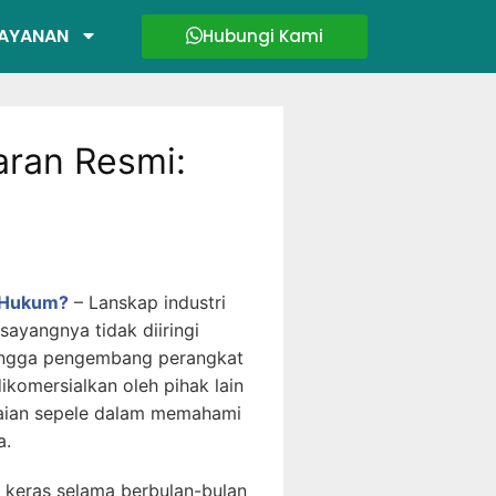
AYANAN
Hubungi Kami
aran Resmi:
a Hukum?
–
Lanskap industri
sayangnya tidak diiringi
hingga pengembang perangkat
ikomersialkan oleh pihak lain
alaian sepele dalam memahami
a.
 keras selama berbulan-bulan