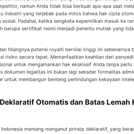
 kompetitor, namun Anda tidak bisa berbuat apa-apa saat m
u industri yang terjebak pada mitos bahwa hak cipta otomat
a sosial. Padahal, ketika sengketa kepemilikan masuk ke ra
h berupa sertifikat resmi menjadi penentu mutlak yang tida
n hilangnya potensi royalti bernilai tinggi ini sebenarnya bi
si risiko secara tepat. Memanfaatkan keahlian dari penyed
asional untuk mengamankan hak eksklusif Anda tanpa perlu t
s dokumen legalitas ini bukan lagi sekadar formalitas admin
sar untuk membangun benteng perlindungan kekayaan intel
Deklaratif Otomatis dan Batas Lemah
ndonesia memang menganut prinsip deklaratif, yang berarti