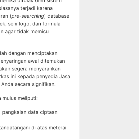
mereka ditolak oleh sistem
biasanya terjadi karena
ran (
pre-searching
) database
rek, seni logo, dan formula
an agar tidak memicu
alah dengan menciptakan
 penyaringan awal ditemukan
 akan segera menyarankan
kas ini kepada penyedia
Jasa
Anda secara signifikan.
 mulus meliputi:
pangkalan data ciptaan
tandatangani di atas meterai