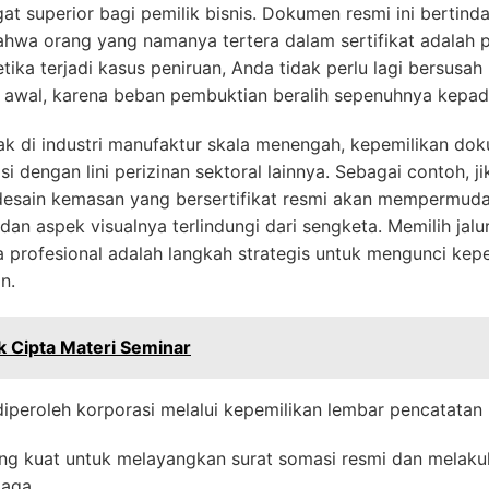
t superior bagi pemilik bisnis. Dokumen resmi ini bertinda
wa orang yang namanya tertera dalam sertifikat adalah p
etika terjadi kasus peniruan, Anda tidak perlu lagi bersus
 awal, karena beban pembuktian beralih sepenuhnya kepad
k di industri manufaktur skala menengah, kepemilikan dok
 dengan lini perizinan sektoral lainnya. Sebagai contoh,
desain kemasan yang bersertifikat resmi akan mempermu
dan aspek visualnya terlindungi dari sengketa. Memilih j
a
profesional adalah langkah strategis untuk mengunci kep
n.
k Cipta Materi Seminar
peroleh korporasi melalui kepemilikan lembar pencatatan n
ng kuat untuk melayangkan surat somasi resmi dan melaku
iaga.