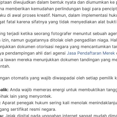
iptaan diwujudkan dalam bentuk nyata dan diumumkan ke pub
na memberikan kemudahan perlindungan bagi para pencipta
u di awal proses kreatif. Namun, dalam implementasi hukum
t fatal karena sifatnya yang tidak menyediakan alat bukti
ing terjadi ketika seorang fotografer menuntut sebuah agen
zin, namun gugatannya ditolak oleh pengadilan niaga. Hal i
njukkan dokumen otorisasi negara yang mencantumkan ta
nya pendampingan ahli dari agensi
Jasa Pendaftaran Merek
d
etika lawan mereka menunjukkan dokumen tandingan yang me
ntah.
gan otomatis yang wajib diwaspadai oleh setiap pemilik kar
lik:
Anda wajib memeras energi untuk membuktikan tangg
pihak lain yang menyontek.
:
Aparat penegak hukum sering kali menolak menindaklanju
ang sertifikat resmi negara.
u:
Jejak digital pada unggahan internet sangat mudah dima