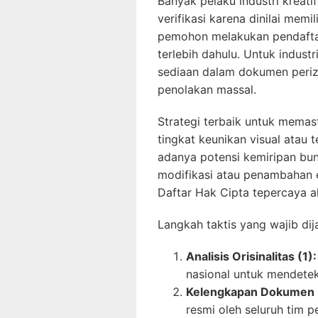
Banyak pelaku industri kreat
verifikasi karena dinilai mem
pemohon melakukan pendaftar
terlebih dahulu. Untuk industr
sediaan dalam dokumen periz
penolakan massal.
Strategi terbaik untuk mema
tingkat keunikan visual atau
adanya potensi kemiripan bu
modifikasi atau penambahan
Daftar Hak Cipta
tepercaya ak
Langkah taktis yang wajib di
Analisis Orisinalitas (1):
nasional untuk mendete
Kelengkapan Dokumen 
resmi oleh seluruh tim p