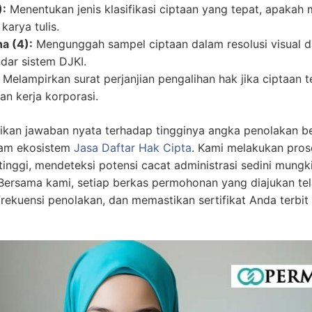
):
Menentukan jenis klasifikasi ciptaan yang tepat, apakah 
arya tulis.
a (4):
Mengunggah sampel ciptaan dalam resolusi visual d
dar sistem DJKI.
Melampirkan surat perjanjian pengalihan hak jika ciptaan 
an kerja korporasi.
kan jawaban nyata terhadap tingginya angka penolakan ber
alam ekosistem
Jasa Daftar Hak Cipta
. Kami melakukan pro
tinggi, mendeteksi potensi cacat administrasi sedini mun
ersama kami, setiap berkas permohonan yang diajukan telah
ekuensi penolakan, dan memastikan sertifikat Anda terbit 