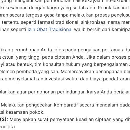
if yang mengeluhkan permohonan hak kekayaan intelektual 
iliki kesamaan dengan karya yang sudah ada. Penolakan ini 
an secara tergesa-gesa tanpa melakukan proses penelusu
i tertentu seperti farmasi tradisional, sinkronisasi nama me
inan seperti
Izin Obat Tradisional
wajib bersih dari kemirip
stikan permohonan Anda lolos pada pengajuan pertama ad
 tekstual yang tinggi pada ciptaan Anda. Jika dalam proses
nyi atau bentuk, tim konsultan hukum yang berpengalaman
 elemen pembeda yang sah. Memercayakan penanganan ber
an menyelamatkan investasi waktu dan biaya pendaftaran 
jalankan agar permohonan perlindungan karya Anda berjalan
Melakukan pengecekan komparatif secara mendalam pada 
ksi kesamaan pokok.
(2):
Menyiapkan surat pernyataan keaslian ciptaan yang di
encipta.