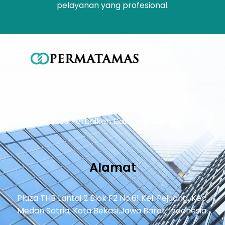
pelayanan yang profesional.
Layanan Jasa Pendaftaran Hak Cipta, Jasa
Pengalihan Hak Cipta, Jasa Pencatatan Lisensi
atas Ciptaan, Jasa Perubahan Nama Hak Cipta,
Jasa Perbaikan Data Hak Cipta.
Alamat
Plaza THB Lantai 2 Blok F2 No.61 Kel. Pejuang, Kec.
Medan Satria, Kota Bekasi,Jawa Barat, Indonesia.