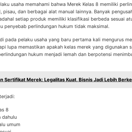
aku usaha memahami bahwa Merek Kelas 8 memiliki perli
l, pisau, dan berbagai alat manual lainnya. Banyak pengusa
dahal setiap produk memiliki klasifikasi berbeda sesuai at
tu penyebab perlindungan hukum tidak maksimal.
jadi pada pelaku usaha yang baru pertama kali mengurus m
api lupa memastikan apakah kelas merek yang digunakan 
 perlindungan hukum menjadi lemah dan berpotensi menimb
Sertifikat Merek: Legalitas Kuat, Bisnis Jadi Lebih Berke
erjadi:
as 8
h dahulu
alu umum
esuai