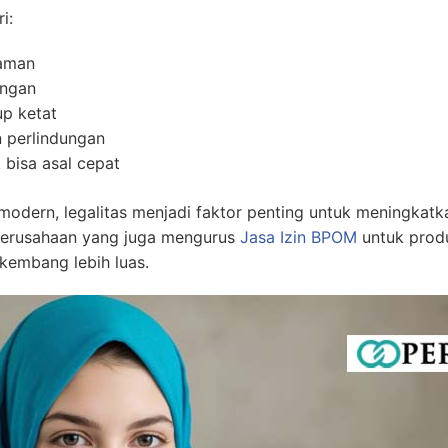
i:
 aman
ungan
p ketat
 perlindungan
 bisa asal cepat
odern, legalitas menjadi faktor penting untuk meningkat
 perusahaan yang juga mengurus
Jasa Izin BPOM
untuk produk
rkembang lebih luas.