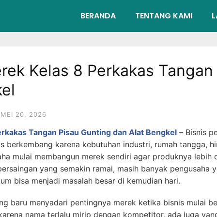
BERANDA
TENTANG KAMI
L
rek Kelas 8 Perkakas Tangan
el
MEI 20, 2026
erkakas Tangan Pisau Gunting dan Alat Bengkel
– Bisnis p
rus berkembang karena kebutuhan industri, rumah tangga, h
aha mulai membangun merek sendiri agar produknya lebih d
persaingan yang semakin ramai, masih banyak pengusaha 
um bisa menjadi masalah besar di kemudian hari.
ang baru menyadari pentingnya merek ketika bisnis mulai 
rena nama terlalu mirip dengan kompetitor, ada juga yang