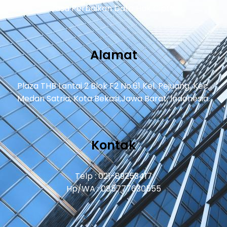
Jasa Perbaikan Data Hak Cipta.
Alamat
Plaza THB Lantai 2 Blok F2 No.61 Kel. Pejuang, Kec.
Medan Satria, Kota Bekasi,Jawa Barat, Indonesia.
Kontak
Telp : 021-89253417
Hp/WA : 085777630555