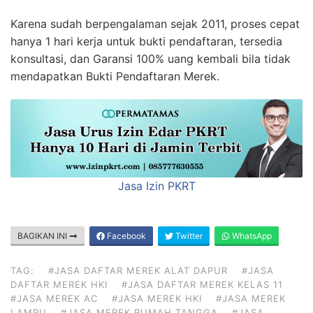
Karena sudah berpengalaman sejak 2011, proses cepat
hanya 1 hari kerja untuk bukti pendaftaran, tersedia
konsultasi, dan Garansi 100% uang kembali bila tidak
mendapatkan Bukti Pendaftaran Merek.
Jasa Izin PKRT
BAGIKAN INI
Facebook
Twitter
WhatsApp
TAG:
#JASA DAFTAR MEREK ALAT DAPUR
#JASA
DAFTAR MEREK HKI
#JASA DAFTAR MEREK KELAS 11
#JASA MEREK AC
#JASA MEREK HKI
#JASA MEREK
LAMPU
#JASA MEREK RUMAH TANGGA
#JASA