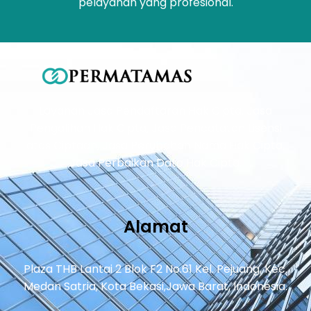
pelayanan yang profesional.
Layanan Jasa Pendaftaran Hak Cipta, Jasa
Pengalihan Hak Cipta, Jasa Pencatatan Lisensi
atas Ciptaan, Jasa Perubahan Nama Hak Cipta,
Jasa Perbaikan Data Hak Cipta.
Alamat
Plaza THB Lantai 2 Blok F2 No.61 Kel. Pejuang, Kec.
Medan Satria, Kota Bekasi,Jawa Barat, Indonesia.