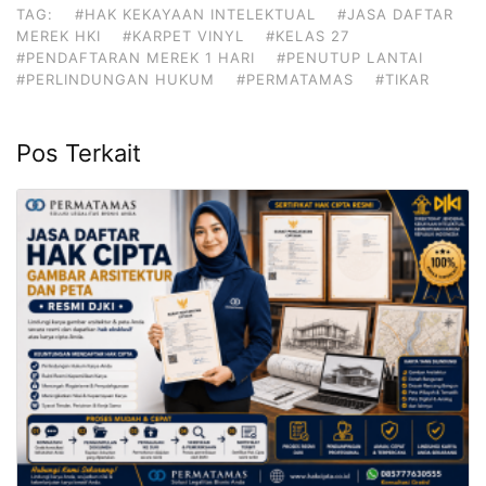
TAG:
#HAK KEKAYAAN INTELEKTUAL
#JASA DAFTAR
MEREK HKI
#KARPET VINYL
#KELAS 27
#PENDAFTARAN MEREK 1 HARI
#PENUTUP LANTAI
#PERLINDUNGAN HUKUM
#PERMATAMAS
#TIKAR
Pos Terkait