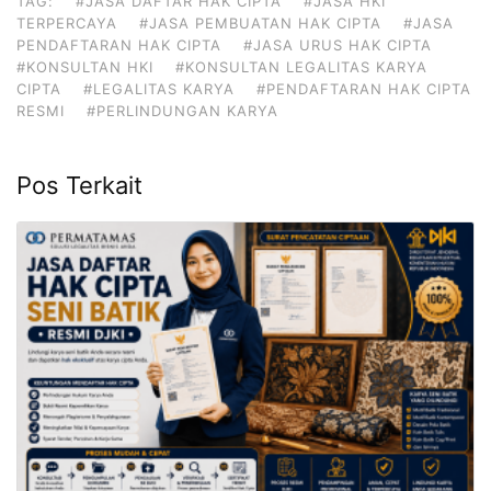
TAG:
#JASA DAFTAR HAK CIPTA
#JASA HKI
TERPERCAYA
#JASA PEMBUATAN HAK CIPTA
#JASA
PENDAFTARAN HAK CIPTA
#JASA URUS HAK CIPTA
#KONSULTAN HKI
#KONSULTAN LEGALITAS KARYA
CIPTA
#LEGALITAS KARYA
#PENDAFTARAN HAK CIPTA
RESMI
#PERLINDUNGAN KARYA
Pos Terkait