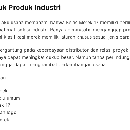
uk Produk Industri
aku usaha memahami bahwa Kelas Merek 17 memiliki perl
 material isolasi industri. Banyak pengusaha menganggap pr
klasifikasi merek memiliki aturan khusus sesuai jenis bar
bergantung pada kepercayaan distributor dan relasi proyek
lainya dapat meningkat cukup besar. Namun tanpa perlindunga
 sehingga dapat menghambat perkembangan usaha.
an:
erek
alu umum
ek 17
an logo
erek